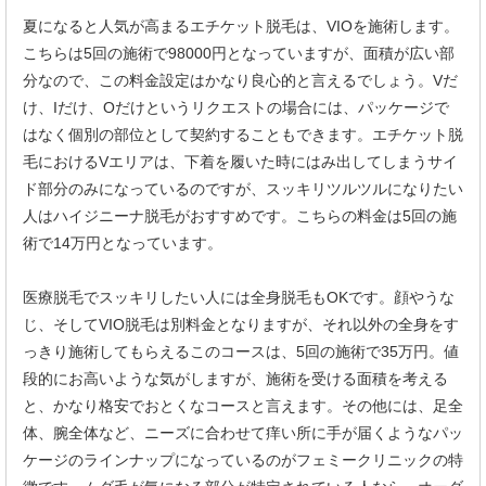
夏になると人気が高まるエチケット脱毛は、VIOを施術します。
こちらは5回の施術で98000円となっていますが、面積が広い部
分なので、この料金設定はかなり良心的と言えるでしょう。Vだ
け、Iだけ、Oだけというリクエストの場合には、パッケージで
はなく個別の部位として契約することもできます。エチケット脱
毛におけるVエリアは、下着を履いた時にはみ出してしまうサイ
ド部分のみになっているのですが、スッキリツルツルになりたい
人はハイジニーナ脱毛がおすすめです。こちらの料金は5回の施
術で14万円となっています。
医療脱毛でスッキリしたい人には全身脱毛もOKです。顔やうな
じ、そしてVIO脱毛は別料金となりますが、それ以外の全身をす
っきり施術してもらえるこのコースは、5回の施術で35万円。値
段的にお高いような気がしますが、施術を受ける面積を考える
と、かなり格安でおとくなコースと言えます。その他には、足全
体、腕全体など、ニーズに合わせて痒い所に手が届くようなパッ
ケージのラインナップになっているのがフェミークリニックの特