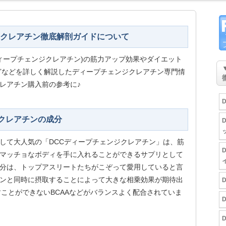
ジクレアチン徹底解剖ガイドについて
ディープチェンジクレアチン)の筋力アップ効果やダイエット
どなどを詳しく解説したディープチェンジクレアチン専門情
レアチン購入前の参考に♪
ジクレアチンの成分
して大人気の「DCCディープチェンジクレアチン」は、筋
マッチョなボディを手に入れることができるサプリとして
分は、トップアスリートたちがこぞって愛用していると言
ンと同時に摂取することによって大きな相乗効果が期待出
すことができないBCAAなどがバランスよく配合されていま